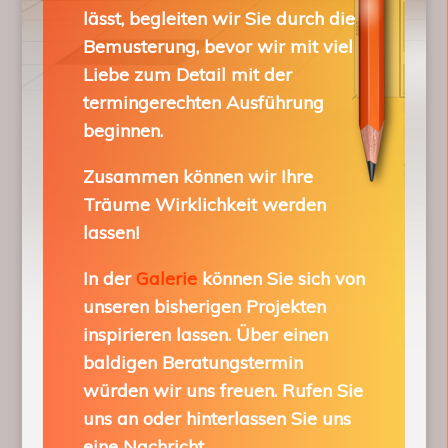
lässt, begleiten wir Sie durch die
Bemusterung, bevor wir mit viel
Liebe zum Detail mit der
termingerechten Ausführung
beginnen.
Zusammen können wir Ihre
Träume Wirklichkeit werden
lassen!
In der
Galerie
können Sie sich von
unseren bisherigen Projekten
inspirieren lassen. Über einen
baldigen Beratungstermin
würden wir uns freuen. Rufen Sie
uns an oder hinterlassen Sie uns
eine Nachricht.